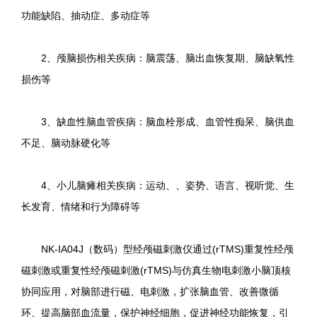
功能缺陷、抽动症、多动症等
2、颅脑损伤相关疾病：脑震荡、脑出血恢复期、脑缺氧性
损伤等
3、缺血性脑血管疾病：脑血栓形成、血管性痴呆、脑供血
不足、脑动脉硬化等
4、小儿脑瘫相关疾病：运动、、姿势、语言、视听觉、生
长发育、情绪和行为障碍等
NK-IA04J（数码）型经颅磁刺激仪通过(rTMS)重复性经颅
磁刺激或重复性经颅磁刺激(rTMS)与仿真生物电刺激小脑顶核
协同应用，对脑部进行磁、电刺激，扩张脑血管、改善微循
环、提高脑部血流量，保护神经细胞，促进神经功能恢复，引